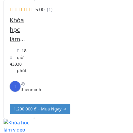
5.00
(1)
Khóa
học
làm
video
18
giới
giờ
433
30
thiệu
phút
Bất
By
Động
T
thienminh
Sản
1.200.000 đ – Mua Ngay ->