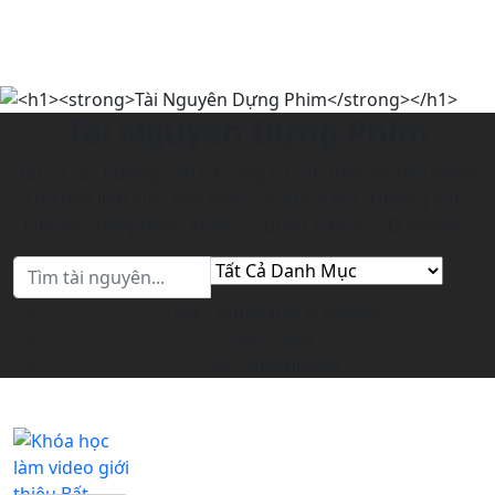
Tài Nguyên Dựng Phim
Tất cả các hướng dẫn và công cụ cần thiết để làm video
cho mọi lĩnh vực. Bao gồm các Khóa học, Hướng dẫn,
Plugins, Templates, Videos, Sound Effects, 3D Models.
120k+ templates & plugins
50k+ User
50k+ downloads