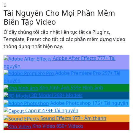
n
Tài Nguyên Cho Mọi Phần Mềm
nghiệp
Biên Tập Video
trên
Ở đây chúng tôi cập nhật liên tục tất cả Plugins,
CapCu
Template, Preset cho tất cả các phần mềm dựng video
thông dụng nhất hiện nay.
t
Adobe After Effects
777+ Tài
nguyên
Adobe Premiere Pro
297+ Tài
nguyên
Kho hình ảnh
559+ Hình ảnh
3D Model
268+ Models
Adobe Photoshop
175+ Tài nguyên
Capcut
479+ Tài nguyên
Sound Effects
977+ Âm thanh
Kho Video
650+ Videos