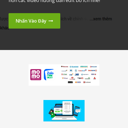
hơn các video hướng dẫn edit bổ ích nhé!
Nhấn Vào Đây