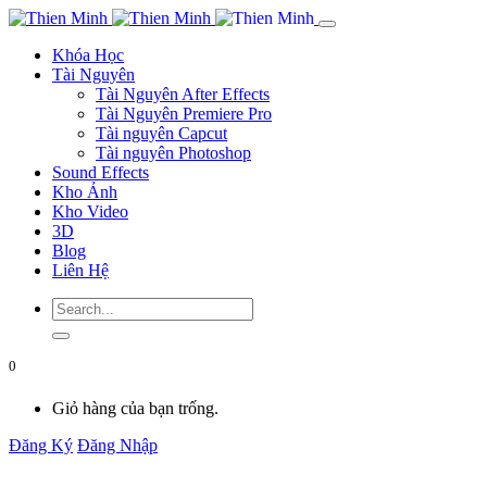
Khóa Học
Tài Nguyên
Tài Nguyên After Effects
Tài Nguyên Premiere Pro
Tài nguyên Capcut
Tài nguyên Photoshop
Sound Effects
Kho Ảnh
Kho Video
3D
Blog
Liên Hệ
0
Giỏ hàng của bạn trống.
Đăng Ký
Đăng Nhập