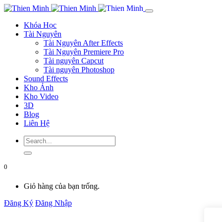
Khóa Học
Tài Nguyên
Tài Nguyên After Effects
Tài Nguyên Premiere Pro
Tài nguyên Capcut
Tài nguyên Photoshop
Sound Effects
Kho Ảnh
Kho Video
3D
Blog
Liên Hệ
0
Giỏ hàng của bạn trống.
Đăng Ký
Đăng Nhập