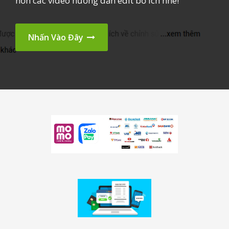
hơn các video hướng dẫn edit bổ ích nhé!
Nhấn Vào Đây