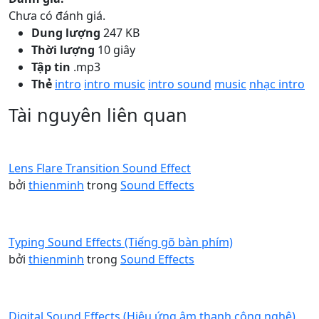
Chưa có đánh giá.
Dung lượng
247 KB
Thời lượng
10 giây
Tập tin
.mp3
Thẻ
intro
intro music
intro sound
music
nhạc intro
Tài nguyên liên quan
Lens Flare Transition Sound Effect
bởi
thienminh
trong
Sound Effects
Typing Sound Effects (Tiếng gõ bàn phím)
bởi
thienminh
trong
Sound Effects
Digital Sound Effects (Hiệu ứng âm thanh công nghệ)