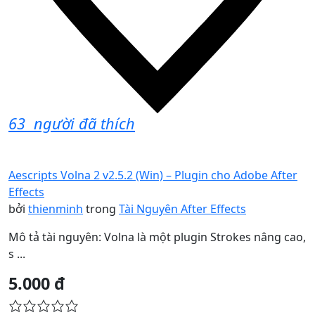
63
người đã thích
Aescripts Volna 2 v2.5.2 (Win) – Plugin cho Adobe After
Effects
bởi
thienminh
trong
Tài Nguyên After Effects
Mô tả tài nguyên: Volna là một plugin Strokes nâng cao,
s ...
5.000 đ