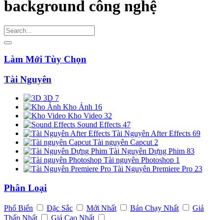
background công nghệ
Làm Mới Tùy Chọn
Tài Nguyên
3D
7
Kho Ảnh
16
Kho Video
32
Sound Effects
47
Tài Nguyên After Effects
69
Tài nguyên Capcut
2
Tài Nguyên Dựng Phim
83
Tài nguyên Photoshop
1
Tài Nguyên Premiere Pro
23
Phân Loại
Phổ Biến
Đặc Sắc
Mới Nhất
Bán Chạy Nhất
Giá
Thấp Nhất
Giá Cao Nhất