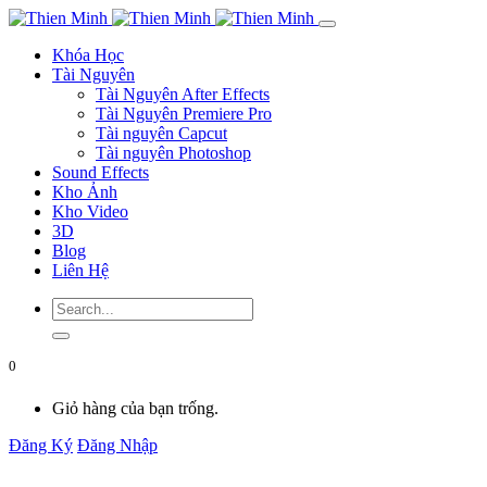
Khóa Học
Tài Nguyên
Tài Nguyên After Effects
Tài Nguyên Premiere Pro
Tài nguyên Capcut
Tài nguyên Photoshop
Sound Effects
Kho Ảnh
Kho Video
3D
Blog
Liên Hệ
0
Giỏ hàng của bạn trống.
Đăng Ký
Đăng Nhập