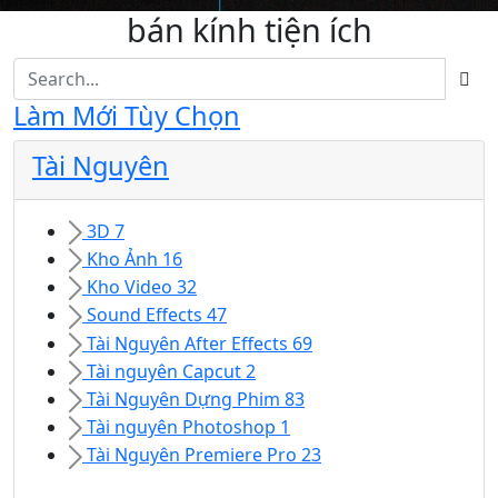
bán kính tiện ích
Làm Mới Tùy Chọn
Tài Nguyên
3D
7
Kho Ảnh
16
Kho Video
32
Sound Effects
47
Tài Nguyên After Effects
69
Tài nguyên Capcut
2
Tài Nguyên Dựng Phim
83
Tài nguyên Photoshop
1
Tài Nguyên Premiere Pro
23