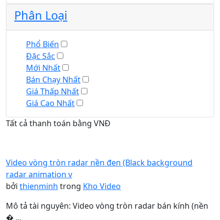
Phân Loại
Phổ Biến
Đặc Sắc
Mới Nhất
Bán Chạy Nhất
Giá Thấp Nhất
Giá Cao Nhất
Tất cả thanh toán bằng VNĐ
Video vòng tròn radar nền đen (Black background
radar animation v
bởi
thienminh
trong
Kho Video
Mô tả tài nguyên: Video vòng tròn radar bán kính (nền
� ...