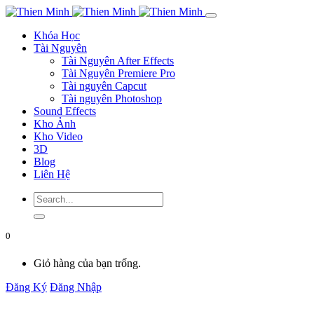
Khóa Học
Tài Nguyên
Tài Nguyên After Effects
Tài Nguyên Premiere Pro
Tài nguyên Capcut
Tài nguyên Photoshop
Sound Effects
Kho Ảnh
Kho Video
3D
Blog
Liên Hệ
0
Giỏ hàng của bạn trống.
Đăng Ký
Đăng Nhập