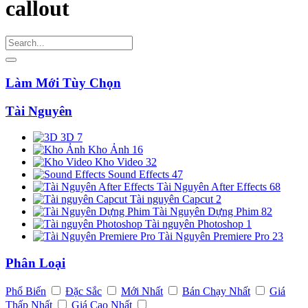
callout
Làm Mới Tùy Chọn
Tài Nguyên
3D
7
Kho Ảnh
16
Kho Video
32
Sound Effects
47
Tài Nguyên After Effects
68
Tài nguyên Capcut
2
Tài Nguyên Dựng Phim
82
Tài nguyên Photoshop
1
Tài Nguyên Premiere Pro
23
Phân Loại
Phổ Biến
Đặc Sắc
Mới Nhất
Bán Chạy Nhất
Giá
Thấp Nhất
Giá Cao Nhất