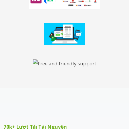
70k+ Lượt Tải Tài Nguyên