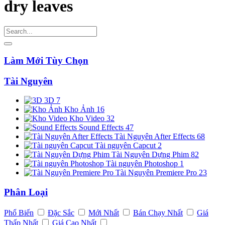
dry leaves
Làm Mới Tùy Chọn
Tài Nguyên
3D
7
Kho Ảnh
16
Kho Video
32
Sound Effects
47
Tài Nguyên After Effects
68
Tài nguyên Capcut
2
Tài Nguyên Dựng Phim
82
Tài nguyên Photoshop
1
Tài Nguyên Premiere Pro
23
Phân Loại
Phổ Biến
Đặc Sắc
Mới Nhất
Bán Chạy Nhất
Giá
Thấp Nhất
Giá Cao Nhất