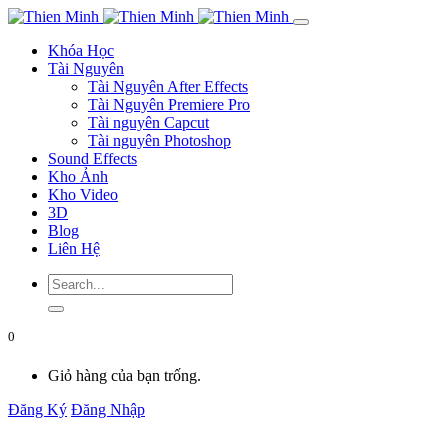
Khóa Học
Tài Nguyên
Tài Nguyên After Effects
Tài Nguyên Premiere Pro
Tài nguyên Capcut
Tài nguyên Photoshop
Sound Effects
Kho Ảnh
Kho Video
3D
Blog
Liên Hệ
0
Giỏ hàng của bạn trống.
Đăng Ký
Đăng Nhập