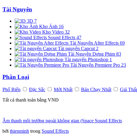
Tài Nguyên
3D
7
Kho Ảnh
16
Kho Video
32
Sound Effects
47
Tài Nguyên After Effects
69
Tài nguyên Capcut
2
Tài Nguyên Dựng Phim
83
Tài nguyên Photoshop
1
Tài Nguyên Premiere Pro
23
Phân Loại
Phổ Biến
Đặc Sắc
Mới Nhất
Bán Chạy Nhất
Giá Thấ
Tất cả thanh toán bằng VNĐ
Âm thanh môi trường ngoài không gian (Space Sound Effects
bởi
thienminh
trong
Sound Effects