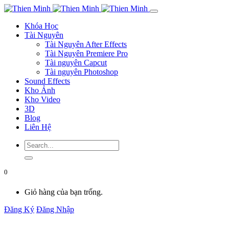
Khóa Học
Tài Nguyên
Tài Nguyên After Effects
Tài Nguyên Premiere Pro
Tài nguyên Capcut
Tài nguyên Photoshop
Sound Effects
Kho Ảnh
Kho Video
3D
Blog
Liên Hệ
0
Giỏ hàng của bạn trống.
Đăng Ký
Đăng Nhập