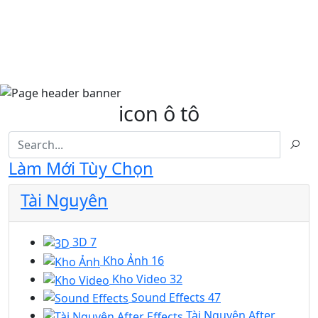
icon ô tô
Làm Mới Tùy Chọn
Tài Nguyên
3D
7
Kho Ảnh
16
Kho Video
32
Sound Effects
47
Tài Nguyên After