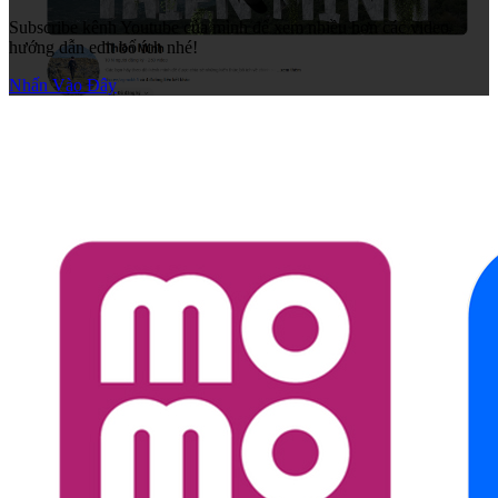
Subscribe kênh Youtube của mình để xem nhiều hơn các video
hướng dẫn edit bổ ích nhé!
Nhấn Vào Đây