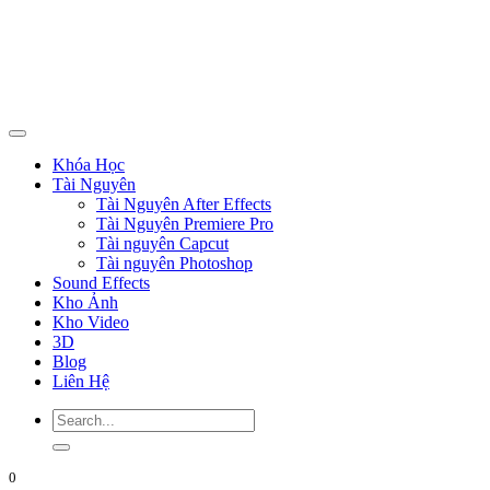
Khóa Học
Tài Nguyên
Tài Nguyên After Effects
Tài Nguyên Premiere Pro
Tài nguyên Capcut
Tài nguyên Photoshop
Sound Effects
Kho Ảnh
Kho Video
3D
Blog
Liên Hệ
0