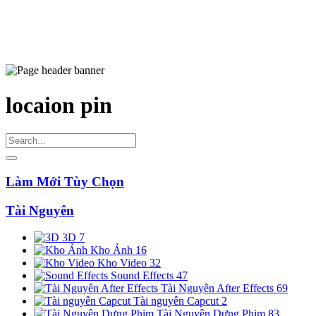
locaion pin
Làm Mới Tùy Chọn
Tài Nguyên
3D
7
Kho Ảnh
16
Kho Video
32
Sound Effects
47
Tài Nguyên After Effects
69
Tài nguyên Capcut
2
Tài Nguyên Dựng Phim
83