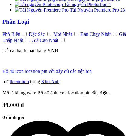
Tài nguyên Photoshop
1
Tài Nguyên Premiere Pro
23
Phân Loại
Phổ Biến
Đặc Sắc
Mới Nhất
Bán Chạy Nhất
Giá
Thấp Nhất
Giá Cao Nhất
Tất cả thanh toán bằng VNĐ
Bộ 40 icon location pin với đầy đủ các tiện ích
bởi
thienminh
trong
Kho Ảnh
Mô tả tài nguyên: Bộ 40 ảnh icon location pin đầy đ� ...
39.000 đ
0 đánh giá