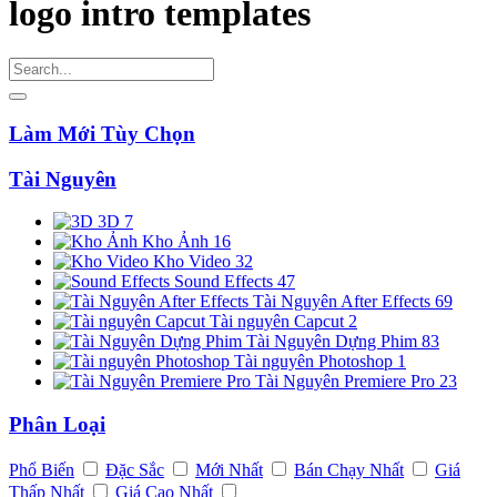
logo intro templates
Làm Mới Tùy Chọn
Tài Nguyên
3D
7
Kho Ảnh
16
Kho Video
32
Sound Effects
47
Tài Nguyên After Effects
69
Tài nguyên Capcut
2
Tài Nguyên Dựng Phim
83
Tài nguyên Photoshop
1
Tài Nguyên Premiere Pro
23
Phân Loại
Phổ Biến
Đặc Sắc
Mới Nhất
Bán Chạy Nhất
Giá
Thấp Nhất
Giá Cao Nhất