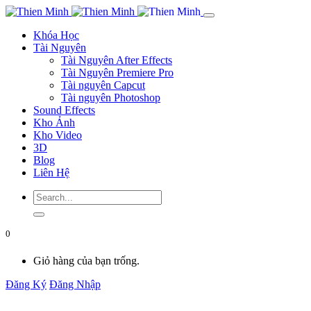
Khóa Học
Tài Nguyên
Tài Nguyên After Effects
Tài Nguyên Premiere Pro
Tài nguyên Capcut
Tài nguyên Photoshop
Sound Effects
Kho Ảnh
Kho Video
3D
Blog
Liên Hệ
0
Giỏ hàng của bạn trống.
Đăng Ký
Đăng Nhập