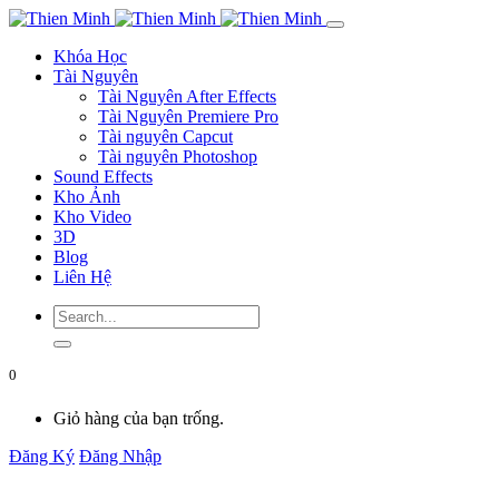
Khóa Học
Tài Nguyên
Tài Nguyên After Effects
Tài Nguyên Premiere Pro
Tài nguyên Capcut
Tài nguyên Photoshop
Sound Effects
Kho Ảnh
Kho Video
3D
Blog
Liên Hệ
0
Giỏ hàng của bạn trống.
Đăng Ký
Đăng Nhập