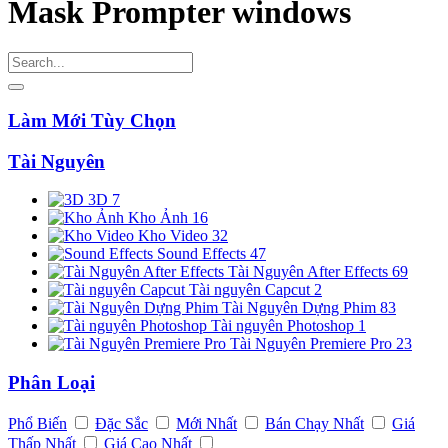
Mask Prompter windows
Làm Mới Tùy Chọn
Tài Nguyên
3D
7
Kho Ảnh
16
Kho Video
32
Sound Effects
47
Tài Nguyên After Effects
69
Tài nguyên Capcut
2
Tài Nguyên Dựng Phim
83
Tài nguyên Photoshop
1
Tài Nguyên Premiere Pro
23
Phân Loại
Phổ Biến
Đặc Sắc
Mới Nhất
Bán Chạy Nhất
Giá
Thấp Nhất
Giá Cao Nhất