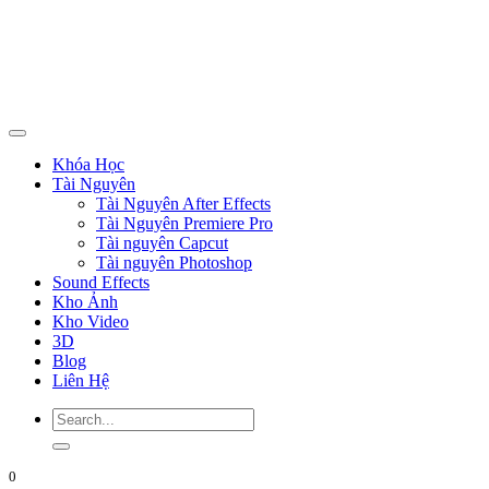
Khóa Học
Tài Nguyên
Tài Nguyên After Effects
Tài Nguyên Premiere Pro
Tài nguyên Capcut
Tài nguyên Photoshop
Sound Effects
Kho Ảnh
Kho Video
3D
Blog
Liên Hệ
0