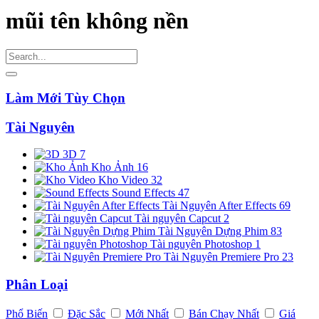
mũi tên không nền
Làm Mới Tùy Chọn
Tài Nguyên
3D
7
Kho Ảnh
16
Kho Video
32
Sound Effects
47
Tài Nguyên After Effects
69
Tài nguyên Capcut
2
Tài Nguyên Dựng Phim
83
Tài nguyên Photoshop
1
Tài Nguyên Premiere Pro
23
Phân Loại
Phổ Biến
Đặc Sắc
Mới Nhất
Bán Chạy Nhất
Giá