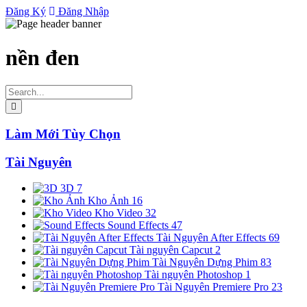
Đăng Ký
Đăng Nhập
nền đen
Làm Mới Tùy Chọn
Tài Nguyên
3D
7
Kho Ảnh
16
Kho Video
32
Sound Effects
47
Tài Nguyên After Effects
69
Tài nguyên Capcut
2
Tài Nguyên Dựng Phim
83
Tài nguyên Photoshop
1
Tài Nguyên Premiere Pro
23