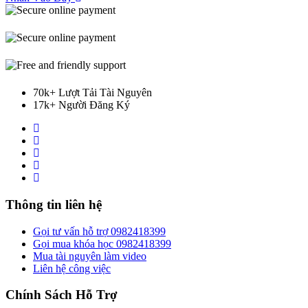
70k+ Lượt Tải Tài Nguyên
17k+ Người Đăng Ký
Thông tin liên hệ
Gọi tư vấn hỗ trợ 0982418399
Gọi mua khóa học 0982418399
Mua tài nguyên làm video
Liên hệ công việc
Chính Sách Hỗ Trợ