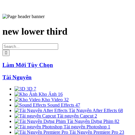
new lower third
Làm Mới Tùy Chọn
Tài Nguyên
3D
7
Kho Ảnh
16
Kho Video
32
Sound Effects
47
Tài Nguyên After Effects
68
Tài nguyên Capcut
2
Tài Nguyên Dựng Phim
82
Tài nguyên Photoshop
1
Tài Nguyên Premiere Pro
23