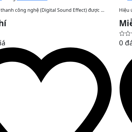
thanh công nghệ (Digital Sound Effect) được ...
Hiệu ứ
hí
Mi
iá
0 đ