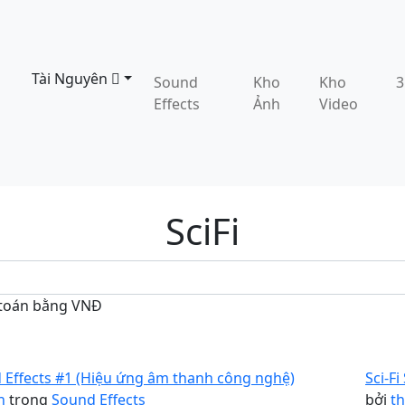
Tài Nguyên
Sound
Kho
Kho
Effects
Ảnh
Video
SciFi
 toán bằng VNĐ
d Effects #1 (Hiệu ứng âm thanh công nghệ)
Sci-Fi
h
trong
Sound Effects
bởi
t