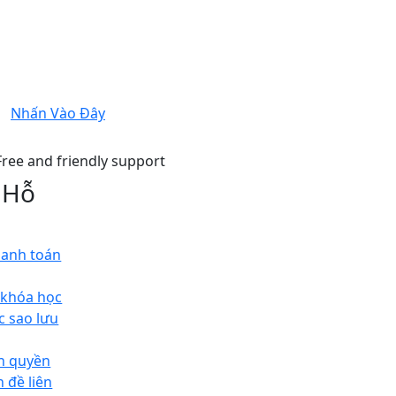
Nhấn Vào Đây
 Hỗ
hanh toán
 khóa học
c sao lưu
n quyền
n đề liên