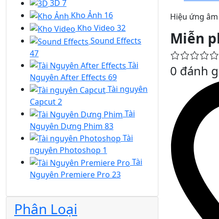
3D
7
Kho Ảnh
16
Hiệu ứng âm 
Kho Video
32
Miễn p
Sound Effects
47
Tài
0 đánh g
Nguyên After Effects
69
Tài nguyên
Capcut
2
Tài
Nguyên Dựng Phim
83
Tài
nguyên Photoshop
1
Tài
Nguyên Premiere Pro
23
Phân Loại