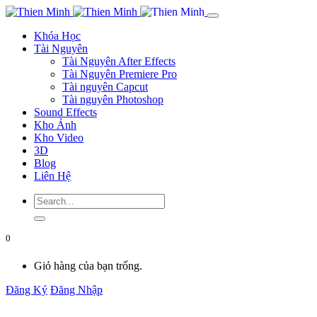
Khóa Học
Tài Nguyên
Tài Nguyên After Effects
Tài Nguyên Premiere Pro
Tài nguyên Capcut
Tài nguyên Photoshop
Sound Effects
Kho Ảnh
Kho Video
3D
Blog
Liên Hệ
0
Giỏ hàng của bạn trống.
Đăng Ký
Đăng Nhập