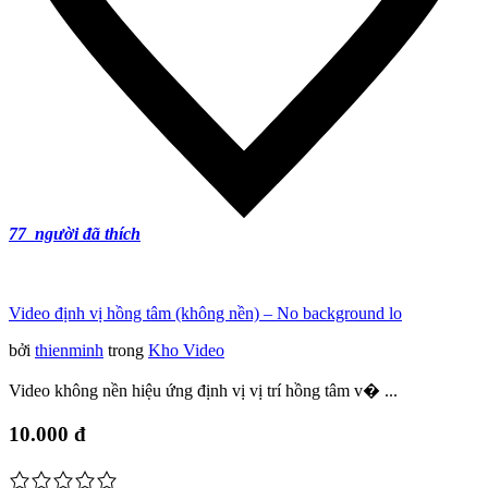
77
người đã thích
Video định vị hồng tâm (không nền) – No background lo
bởi
thienminh
trong
Kho Video
Video không nền hiệu ứng định vị vị trí hồng tâm v� ...
10.000 đ