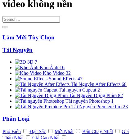
video không nền
Làm Mới Tùy Chọn
Tài Nguyên
3D
7
Kho Ảnh
16
Kho Video
32
Sound Effects
47
Tài Nguyên After Effects
68
Tài nguyên Capcut
2
Tài Nguyên Dựng Phim
82
Tài nguyên Photoshop
1
Tài Nguyên Premiere Pro
23
Phân Loại
Phổ Biến
Đặc Sắc
Mới Nhất
Bán Chạy Nhất
Giá
Thấp Nhất
Giá Cao Nhất