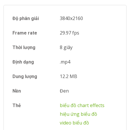
3840x2160
Độ phân giải
29.97 fps
Frame rate
8 giây
Thời lượng
.mp4
Định dạng
12.2 MB
Dung lượng
Đen
Nền
biểu đồ
chart effects
Thẻ
hiệu ứng biểu đồ
video biểu đồ