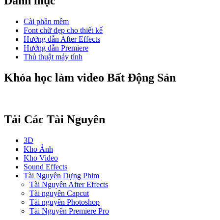
Danh mục
Cài phần mềm
Font chữ đẹp cho thiết kế
Hướng dẫn After Effects
Hướng dẫn Premiere
Thủ thuật máy tính
Khóa học làm video Bất Động Sản
Tải Các Tài Nguyên
3D
Kho Ảnh
Kho Video
Sound Effects
Tài Nguyên Dựng Phim
Tài Nguyên After Effects
Tài nguyên Capcut
Tài nguyên Photoshop
Tài Nguyên Premiere Pro