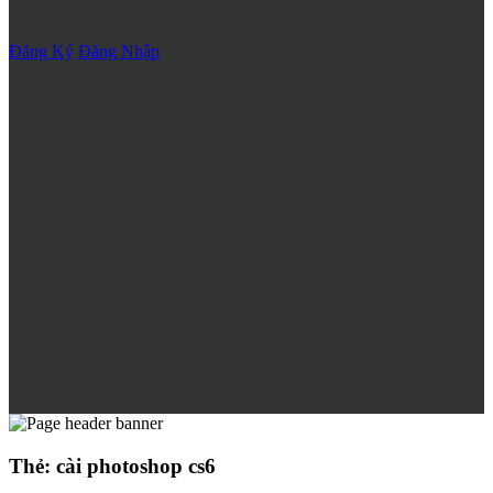
Đăng Ký
Đăng Nhập
Thẻ:
cài photoshop cs6