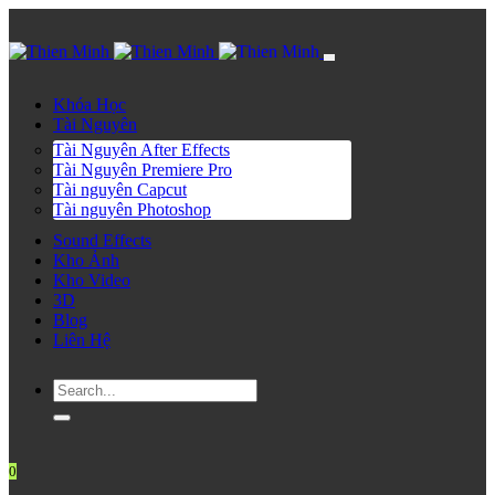
Khóa Học
Tài Nguyên
Tài Nguyên After Effects
Tài Nguyên Premiere Pro
Tài nguyên Capcut
Tài nguyên Photoshop
Sound Effects
Kho Ảnh
Kho Video
3D
Blog
Liên Hệ
0