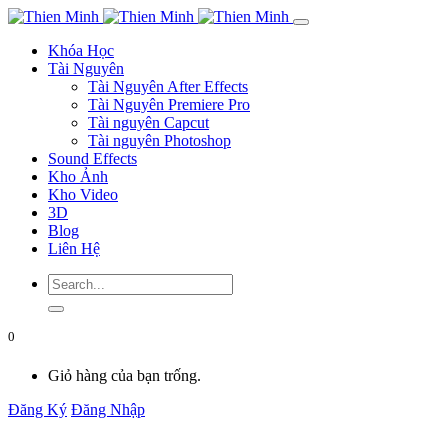
Khóa Học
Tài Nguyên
Tài Nguyên After Effects
Tài Nguyên Premiere Pro
Tài nguyên Capcut
Tài nguyên Photoshop
Sound Effects
Kho Ảnh
Kho Video
3D
Blog
Liên Hệ
0
Giỏ hàng của bạn trống.
Đăng Ký
Đăng Nhập