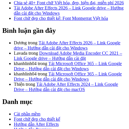
Chia sẻ 40+ Font chữ Việt hóa, đẹp, hiện đại, miễn phí 2026
Tải Adobe After Effects 2026 – Link Google drive – Hướng
dẫn cài đặt cho Windows
Font chữ đẹp cho thiết kế: Font Montserrat Việt hóa
Bình luận gần đây
Dương
trong
Tải Adobe After Effects 2026 – Link Google
drive – Hướng dẫn cài đặt cho Windows
Lavada
trong
Download Adobe Media Encoder CC 2021 –
Link Google drive – Hướng dẫn cài đặt
khanhlinh04
trong
Tải Microsoft Office 365 – Link Google
Drive – Hướng dẫn cài đặt cho Windows
khanhlinh04
trong
Tải Microsoft Office 365 – Link Google
Drive – Hướng dẫn cài đặt cho Windows
Thiện
trong
Tải Adobe After Effects 2024 – Link Google
Drive – Hướng dẫn cài đặt cho macOS
Danh mục
Cài phần mềm
Font chữ đẹp cho thiết kế
Hướng dẫn After Effects