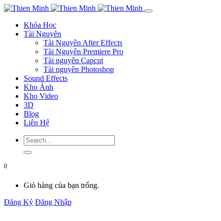
Khóa Học
Tài Nguyên
Tài Nguyên After Effects
Tài Nguyên Premiere Pro
Tài nguyên Capcut
Tài nguyên Photoshop
Sound Effects
Kho Ảnh
Kho Video
3D
Blog
Liên Hệ
0
Giỏ hàng của bạn trống.
Đăng Ký
Đăng Nhập