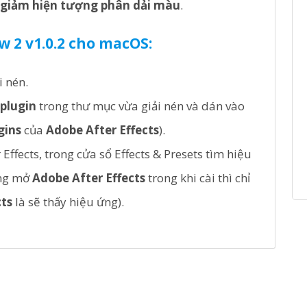
ể giảm hiện tượng phân dải màu
.
 2 v1.0.2 cho macOS:
i nén.
plugin
trong thư mục vừa giải nén và dán vào
gins
của
Adobe After Effects
).
fects, trong cửa sổ Effects & Presets tìm hiệu
ang mở
Adobe After Effects
trong khi cài thì chỉ
cts
là sẽ thấy hiệu ứng).