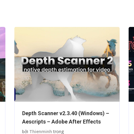
Videohive Motion Presets – Adobe
After Effects
bởi
Thienminh
trong