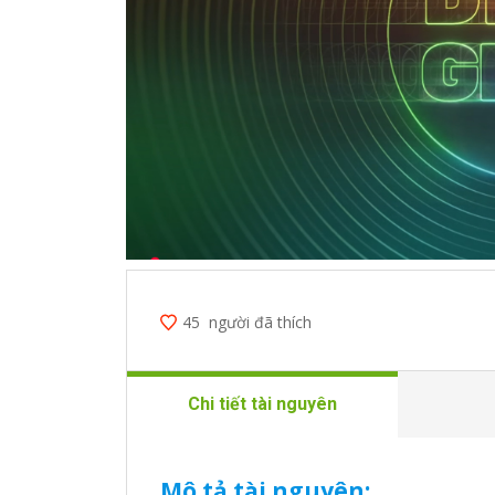
45
người đã thích
Chi tiết tài nguyên
Mô tả tài nguyên: