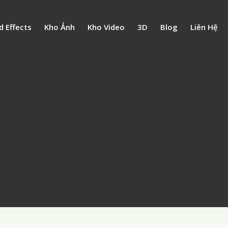
d Effects
Kho Ảnh
Kho Video
3D
Blog
Liên Hệ