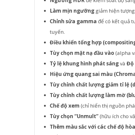
Ngưỡng HDR
để kiểm soát độ sáng
Làm mịn ngưỡng
giảm hiện tượng 
Chỉnh sửa gamma
để có kết quả t
tuyến.
Điều khiển tổng hợp (compositing
Tùy chọn mặt nạ đầu vào
(alpha v
Tỷ lệ khung hình phát sáng
và
Độ 
Hiệu ứng quang sai màu (Chroma
Tùy chỉnh chất lượng giảm tỉ lệ 
Tùy chỉnh chất lượng làm mờ (blu
Chế độ xem
(chỉ hiển thị nguồn phá
Tùy chọn “Unmult”
(hữu ích cho vă
Thêm màu sắc với các chế độ hòa