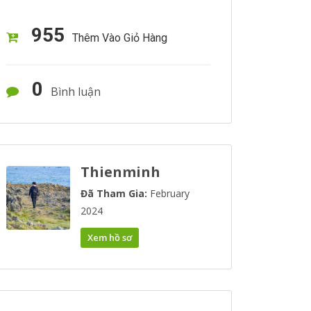
955
Thêm Vào Giỏ Hàng
0
Bình luận
Thienminh
Đã Tham Gia:
February
2024
Xem hồ sơ