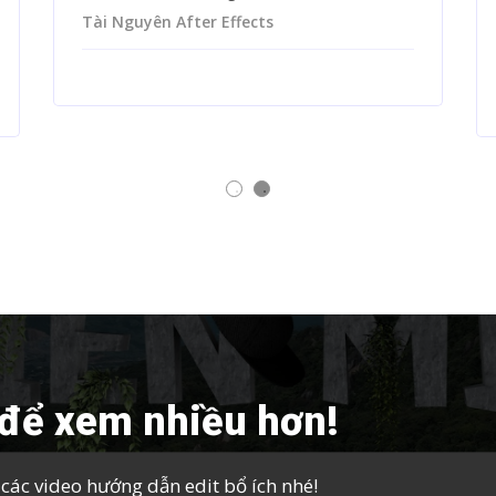
Tài Nguyên After Effects
để xem nhiều hơn!
ác video hướng dẫn edit bổ ích nhé!