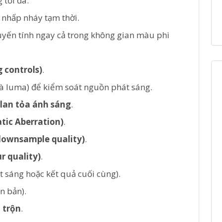
 tối đa.
nhấp nháy tạm thời.
uyến tính ngay cả trong không gian màu phi
 controls)
.
à luma) để kiểm soát nguồn phát sáng.
lan tỏa ánh sáng
.
tic Aberration)
.
(downsample quality)
.
r quality)
.
t sáng hoặc kết quả cuối cùng).
n bản).
 trộn
.