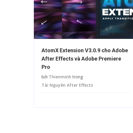
olkit
AtomX Extension V3.0.9 cho Adobe
ng Text
After Effects và Adobe Premiere
Pro
bởi
Thienminh
trong
Tài Nguyên After Effects