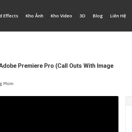
d Effects
Kho Ảnh
Kho Video
3D
Blog
Liên Hệ
 Adobe Premiere Pro (Call Outs With Image
g Phim