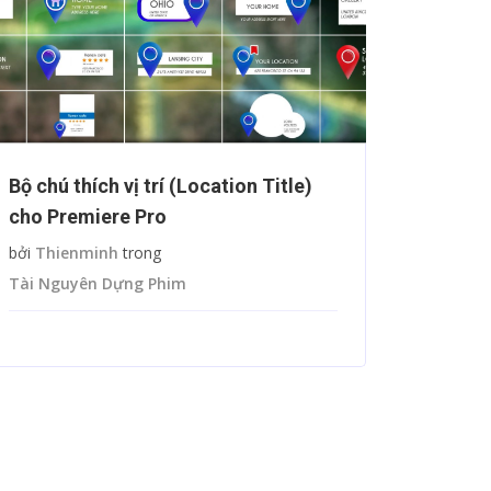
Bộ chú thích vị trí (Location Title)
Boris 
cho Premiere Pro
Plugin
Adobe 
bởi
Thienminh
trong
Tài Nguyên Dựng Phim
bởi
Thie
Tài Nguy