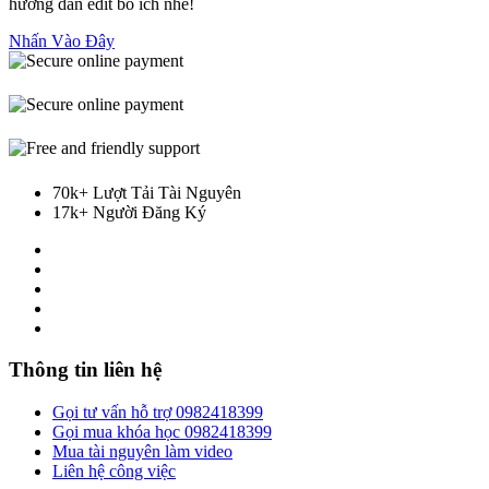
hướng dẫn edit bổ ích nhé!
Nhấn Vào Đây
70k+ Lượt Tải Tài Nguyên
17k+ Người Đăng Ký
Thông tin liên hệ
Gọi tư vấn hỗ trợ 0982418399
Gọi mua khóa học 0982418399
Mua tài nguyên làm video
Liên hệ công việc