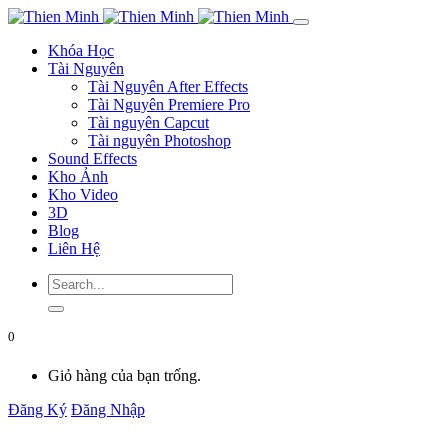
Khóa Học
Tài Nguyên
Tài Nguyên After Effects
Tài Nguyên Premiere Pro
Tài nguyên Capcut
Tài nguyên Photoshop
Sound Effects
Kho Ảnh
Kho Video
3D
Blog
Liên Hệ
0
Giỏ hàng của bạn trống.
Đăng Ký
Đăng Nhập