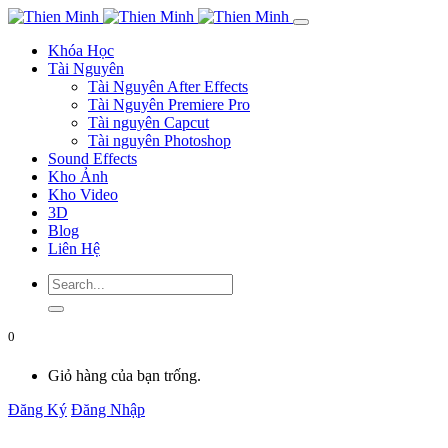
Khóa Học
Tài Nguyên
Tài Nguyên After Effects
Tài Nguyên Premiere Pro
Tài nguyên Capcut
Tài nguyên Photoshop
Sound Effects
Kho Ảnh
Kho Video
3D
Blog
Liên Hệ
0
Giỏ hàng của bạn trống.
Đăng Ký
Đăng Nhập