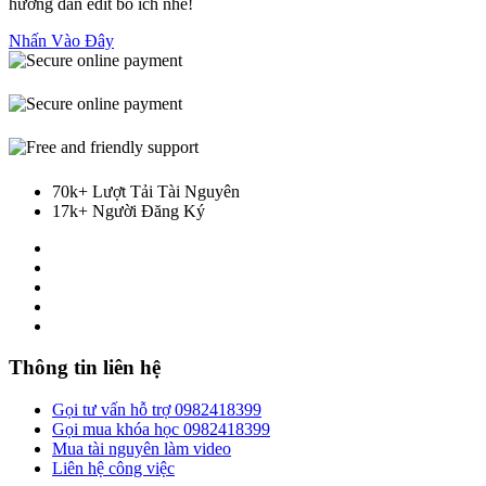
hướng dẫn edit bổ ích nhé!
Nhấn Vào Đây
70k+ Lượt Tải Tài Nguyên
17k+ Người Đăng Ký
Thông tin liên hệ
Gọi tư vấn hỗ trợ 0982418399
Gọi mua khóa học 0982418399
Mua tài nguyên làm video
Liên hệ công việc