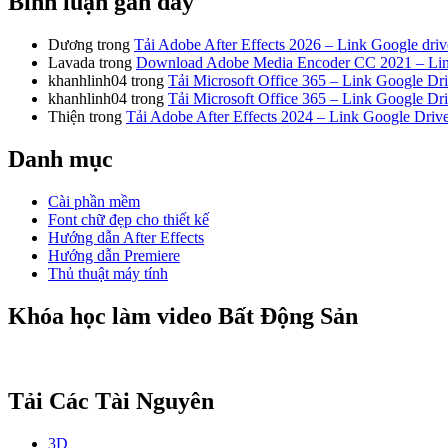
Bình luận gần đây
Dương
trong
Tải Adobe After Effects 2026 – Link Google dri
Lavada
trong
Download Adobe Media Encoder CC 2021 – Link
khanhlinh04
trong
Tải Microsoft Office 365 – Link Google Dr
khanhlinh04
trong
Tải Microsoft Office 365 – Link Google Dr
Thiện
trong
Tải Adobe After Effects 2024 – Link Google Dri
Danh mục
Cài phần mềm
Font chữ đẹp cho thiết kế
Hướng dẫn After Effects
Hướng dẫn Premiere
Thủ thuật máy tính
Khóa học làm video Bất Động Sản
Tải Các Tài Nguyên
3D