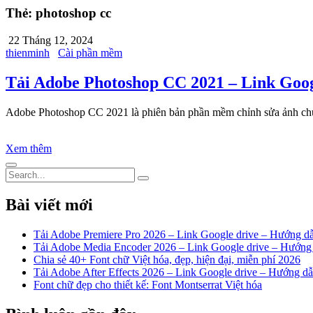
Thẻ:
photoshop cc
22 Tháng 12, 2024
thienminh
Cài phần mềm
Tải Adobe Photoshop CC 2021 – Link Goog
Adobe Photoshop CC 2021 là phiên bản phần mềm chỉnh sửa ảnh chuyê
Xem thêm
Bài viết mới
Tải Adobe Premiere Pro 2026 – Link Google drive – Hướng d
Tải Adobe Media Encoder 2026 – Link Google drive – Hướng 
Chia sẻ 40+ Font chữ Việt hóa, đẹp, hiện đại, miễn phí 2026
Tải Adobe After Effects 2026 – Link Google drive – Hướng d
Font chữ đẹp cho thiết kế: Font Montserrat Việt hóa