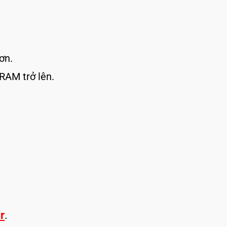
ơn.
AM trở lên.
r
.