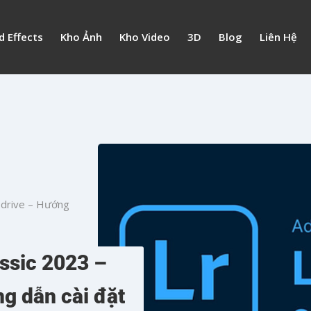
d Effects
Kho Ảnh
Kho Video
3D
Blog
Liên Hệ
 drive – Hướng
ssic 2023 –
g dẫn cài đặt