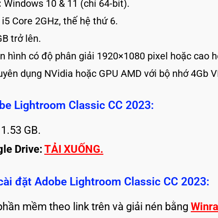
:
Windows 10 & 11 (chỉ 64-bit).
 i5 Core 2GHz, thế hệ thứ 6.
 trở lên.
 hình có độ phân giải 1920×1080 pixel hoặc cao h
yên dụng NVidia hoặc GPU AMD với bộ nhớ 4Gb VR
obe Lightroom Classic CC 2023:
1.53 GB.
gle Drive:
TẢI XUỐNG.
cài đặt Adobe Lightroom Classic CC 2023:
phần mềm theo link trên và giải nén bằng
Winra