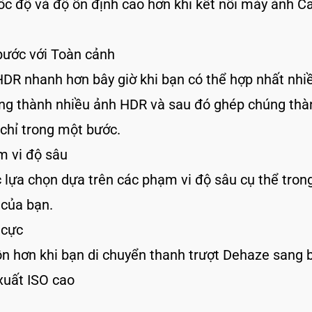
ốc độ và độ ổn định cao hơn khi kết nối máy ảnh C
bước với Toàn cảnh
HDR nhanh hơn bây giờ khi bạn có thể hợp nhất nh
ng thành nhiều ảnh HDR và ​​sau đó ghép chúng th
 chỉ trong một bước.
m vi độ sâu
 lựa chọn dựa trên các phạm vi độ sâu cụ thể tron
 của bạn.
 cực
ồn hơn khi bạn di chuyển thanh trượt Dehaze sang b
 xuất ISO cao