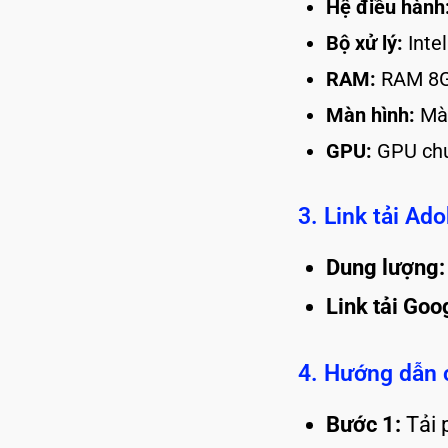
Hệ điều hành
Bộ xử lý:
Intel
RAM:
RAM 8GB
Màn hình:
Màn
GPU:
GPU chu
3. Link tải Ad
Dung lượng:
Link tải Goo
4. Hướng dẫn 
Bước 1:
Tải 