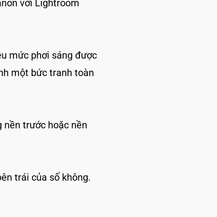
anon với Lightroom
iều mức phơi sáng được
ành một bức tranh toàn
g nền trước hoặc nền
ên trái của số không.