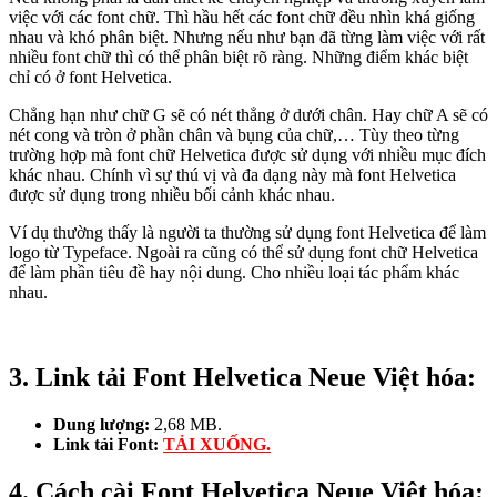
việc với các font chữ. Thì hầu hết các font chữ đều nhìn khá giống
nhau và khó phân biệt. Nhưng nếu như bạn đã từng làm việc với rất
nhiều font chữ thì có thể phân biệt rõ ràng. Những điểm khác biệt
chỉ có ở font Helvetica.
Chẳng hạn như chữ G sẽ có nét thẳng ở dưới chân. Hay chữ A sẽ có
nét cong và tròn ở phần chân và bụng của chữ,… Tùy theo từng
trường hợp mà font chữ Helvetica được sử dụng với nhiều mục đích
khác nhau. Chính vì sự thú vị và đa dạng này mà font Helvetica
được sử dụng trong nhiều bối cảnh khác nhau.
Ví dụ thường thấy là người ta thường sử dụng font Helvetica để làm
logo từ Typeface. Ngoài ra cũng có thể sử dụng font chữ Helvetica
để làm phần tiêu đề hay nội dung. Cho nhiều loại tác phẩm khác
nhau.
3. Link tải Font Helvetica Neue Việt hóa:
Dung lượng:
2,68 MB.
Link tải Font:
TẢI XUỐNG.
4. Cách cài Font Helvetica Neue Việt hóa: