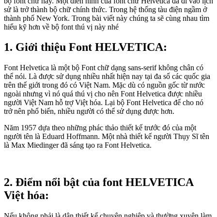
bộ font chữ này. Một điển hình của font chữ Helvetica đã đi vào lịch
sử là trở thành bộ chữ chính thức. Trong hệ thống tàu điện ngầm ở
thành phố New York. Trong bài viết này chúng ta sẽ cùng nhau tìm
hiểu kỹ hơn về bộ font thú vị này nhé
1. Giới thiệu Font HELVETICA:
Font Helvetica là một bộ Font chữ dạng sans-serif không chân có
thể nói. Là được sử dụng nhiều nhất hiện nay tại đa số các quốc gia
trên thế giới trong đó có Việt Nam. Mặc dù có nguồn gốc từ nước
ngoài nhưng vì nó quá thú vị cho nên Font Helvetica được nhiều
người Việt Nam hỗ trợ Việt hóa. Lại bộ Font Helvetica để cho nó
trở nên phổ biến, nhiều người có thể sử dụng được hơn.
Năm 1957 dựa theo những phác thảo thiết kế trước đó của một
người tên là Eduard Hoffmann. Một nhà thiết kế người Thụy Sĩ tên
là Max Miedinger đã sáng tạo ra Font Helvetica.
2. Điểm nổi bật của font HELVETICA
Việt hóa:
Nếu không phải là dân thiết kế chuyên nghiệp và thường xuyên làm