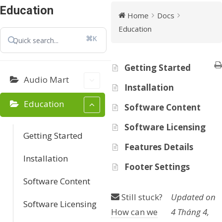
Education
Home
Docs
Education
⌘K
Getting Started
Audio Mart
Installation
Education
Software Content
Software Licensing
Getting Started
Features Details
Installation
Footer Settings
Software Content
Still stuck?
Updated on
Software Licensing
How can we
4 Tháng 4,