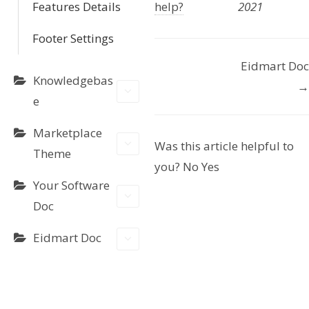
Features Details
help?
2021
Footer Settings
D
Eidmart Doc
Knowledgebas
→
o
e
c
Marketplace
n
Was this article helpful to
Theme
you?
No
Yes
a
Your Software
v
Doc
i
Eidmart Doc
g
a
t