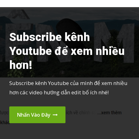
i
o
n
Subscribe kênh
Youtube để xem nhiều
hơn!
Subscribe kênh Youtube của mình để xem nhiều
hơn các video hướng dẫn edit bổ ích nhé!
Nhấn Vào Đây