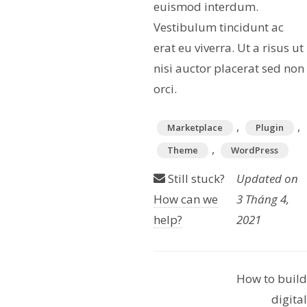
euismod interdum.
Vestibulum tincidunt ac
erat eu viverra. Ut a risus ut
nisi auctor placerat sed non
orci.
T
,
,
Marketplace
Plugin
a
,
Theme
WordPress
g
Still stuck?
Updated on
s
How can we
3 Tháng 4,
help?
2021
D
How to build
digital
o