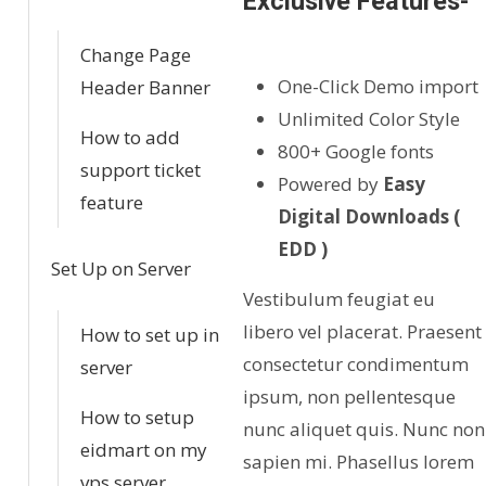
Exclusive Features-
Change Page
One-Click Demo import
Header Banner
Unlimited Color Style
How to add
800+ Google fonts
support ticket
Powered by
Easy
feature
Digital Downloads (
EDD )
Set Up on Server
Vestibulum feugiat eu
libero vel placerat. Praesent
How to set up in
consectetur condimentum
server
ipsum, non pellentesque
How to setup
nunc aliquet quis. Nunc non
eidmart on my
sapien mi. Phasellus lorem
vps server