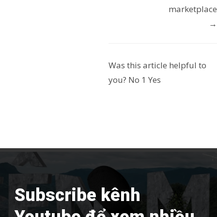
marketplace
c
→
n
a
Was this article helpful to
v
you?
No
1
Yes
i
g
a
t
i
o
Subscribe kênh
n
Youtube để xem nhiều