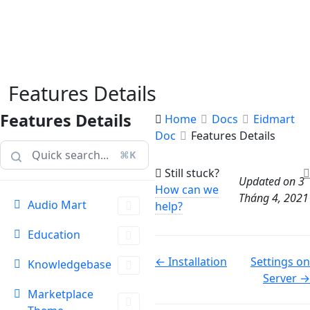
Features Details
Features Details
Home
Docs
Eidmart
Doc
Features Details
⌘K
Still stuck?
Updated on 3
How can we
Tháng 4, 2021
Audio Mart
help?
Education
Doc
← Installation
Settings on
Knowledgebase
navigation
Server →
Marketplace