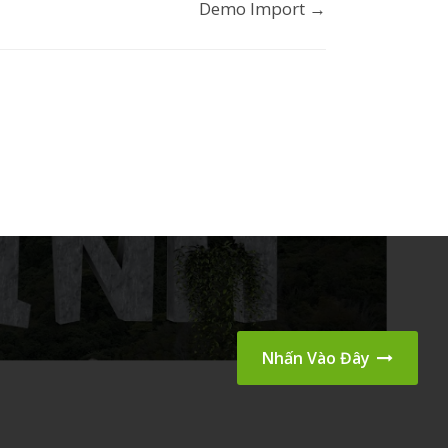
Demo Import →
Nhấn Vào Đây