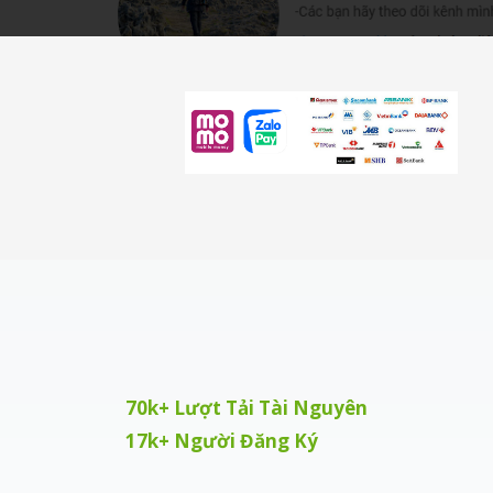
i
o
n
70k+ Lượt Tải Tài Nguyên
17k+ Người Đăng Ký