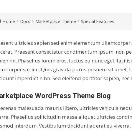
Home
Docs
Marketplace Theme
Special Features
esent ultricies sapien sed enim elementum ullamcorper. 
cerat. Praesent consectetur condimentum ipsum, non pe
ien mi. Phasellus lorem eros, luctus eu nunc eget, facili
amcorper sapien, Quis gravida purus posuere sit amet. Ut
cidunt imperdiet nibh. Sed eleifend porttitor sapien, ne
arketplace WordPress Theme Blog
cenas malesuada mauris libero, ultricies vehicula nequ
erra. Phasellus sollicitudin massa aliquet ultricies co
smod interdum. Vestibulum tincidunt ac erat eu viverra. U