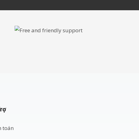
Trợ
h toán