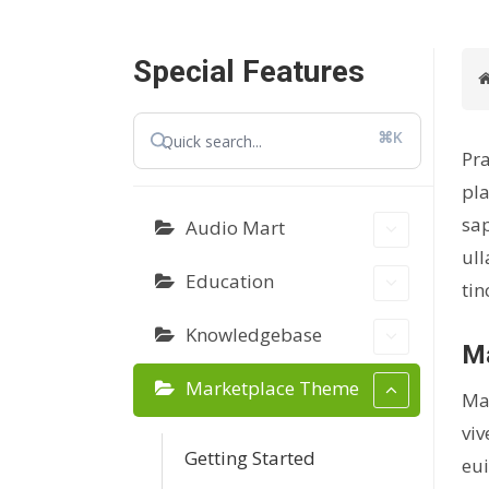
Special Features
⌘K
Pra
pla
sap
Audio Mart
ull
Education
tin
Knowledgebase
M
Marketplace Theme
Mae
viv
Getting Started
eui