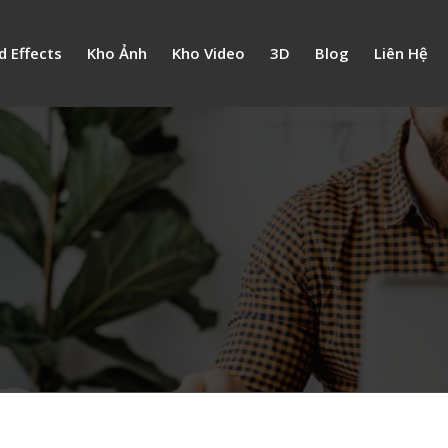
d Effects
Kho Ảnh
Kho Video
3D
Blog
Liên Hệ