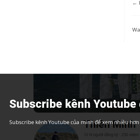
← I
D
o
Was
c
n
a
v
i
g
Subscribe kênh Youtube 
a
Subscribe kênh Youtube của mình để xem nhiều hơn c
t