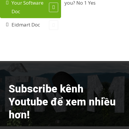
n
Your Software
you?
No
1
Yes
Doc
a
v
Eidmart Doc
i
g
a
t
i
Subscribe kênh
o
n
Youtube để xem nhiều
hơn!