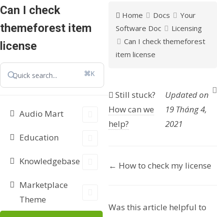
Can I check
Home
Docs
Your
themeforest item
Software Doc
Licensing
Can I check themeforest
license
item license
⌘K
Still stuck?
Updated on
How can we
19 Tháng 4,
Audio Mart
help?
2021
Education
Knowledgebase
D
← How to check my license
o
Marketplace
Theme
c
Was this article helpful to