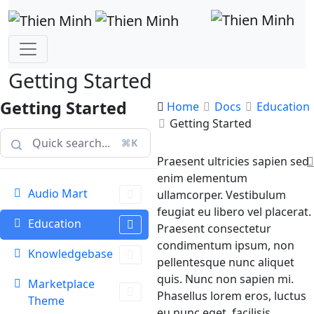
Getting Started
Getting Started
Home
Docs
Education
Getting Started
⌘K
Praesent ultricies sapien sed
enim elementum
Audio Mart
ullamcorper. Vestibulum
feugiat eu libero vel placerat.
Education
Praesent consectetur
condimentum ipsum, non
Knowledgebase
pellentesque nunc aliquet
quis. Nunc non sapien mi.
Marketplace
Phasellus lorem eros, luctus
Theme
eu nunc eget, facilisis