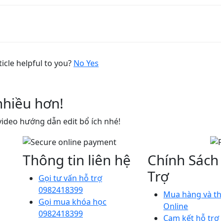
tion
ticle helpful to you?
No
Yes
nhiều hơn!
ideo hướng dẫn edit bổ ích nhé!
Thông tin liên hệ
Chính Sách
Trợ
Gọi tư vấn hỗ trợ
0982418399
Mua hàng và t
Gọi mua khóa học
Online
0982418399
Cam kết hỗ trợ