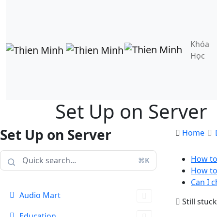
Khóa
Học
Set Up on Server
Set Up on Server
Home
How to 
⌘K
How to
Can I 
Audio Mart
Still stuc
Education