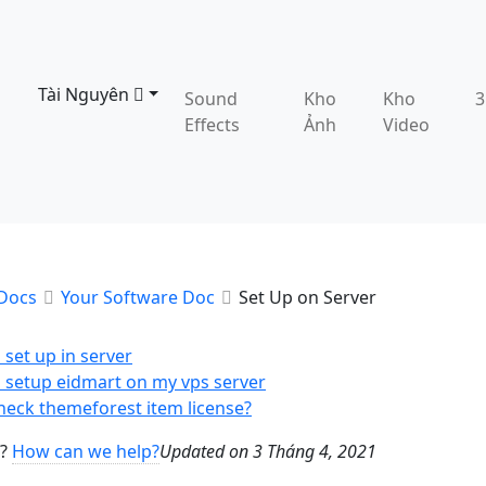
Tài Nguyên
Sound
Kho
Kho
Effects
Ảnh
Video
Docs
Your Software Doc
Set Up on Server
set up in server
 setup eidmart on my vps server
check themeforest item license?
k?
How can we help?
Updated on 3 Tháng 4, 2021